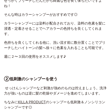
せっかくブリーチしたんだから綺麗な色を長く保ちたいですよ
ね！
そんな時はカラーシャンプーがおすすめです◎
カラーシャンプーには染料が配合されており、
染料の色素を髪に
浸透・定着させることでヘアカラーの色持ちを良くしてくれま
す
。
色持ちを良くしてくれる他に、洗い流す前に数分置くことでブリ
ーチしたハイトーンの髪へ徐々に色素を入れることも可能です。
週に２〜３回の使用をオススメします♪
②低刺激のシャンプーを使う
せっけんシャンプーなど刺激が強めのものは控えましょう。洗浄
力が強いものは逆に髪の乾燥やダメージを進めてしまいます。
ちなみに
KILLA PRODUCT
のシャンプーも低刺激＆ノンシリコン
シャンプーです◎