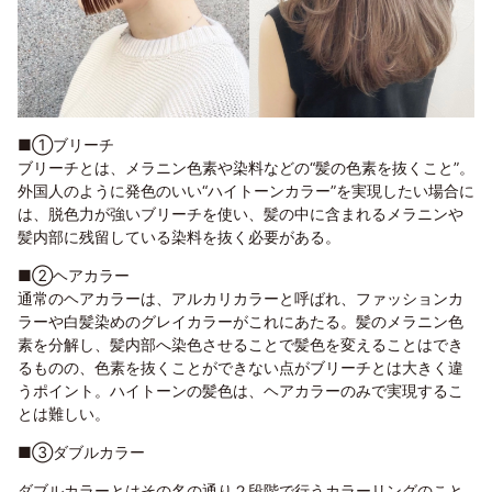
■①ブリーチ
ブリーチとは、メラニン色素や染料などの“髪の色素を抜くこと”。
外国人のように発色のいい“ハイトーンカラー”を実現したい場合に
は、脱色力が強いブリーチを使い、髪の中に含まれるメラニンや
髪内部に残留している染料を抜く必要がある。
■②ヘアカラー
通常のヘアカラーは、アルカリカラーと呼ばれ、ファッションカ
ラーや白髪染めのグレイカラーがこれにあたる。髪のメラニン色
素を分解し、髪内部へ染色させることで髪色を変えることはでき
るものの、色素を抜くことができない点がブリーチとは大きく違
うポイント。ハイトーンの髪色は、ヘアカラーのみで実現するこ
とは難しい。
■③ダブルカラー
ダブルカラーとはその名の通り２段階で行うカラーリングのこと