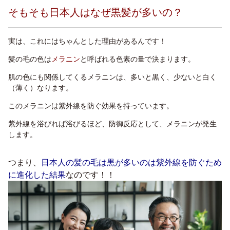
そもそも日本人はなぜ黒髪が多いの？
実は、これにはちゃんとした理由があるんです！
髪の毛の色は
メラニン
と呼ばれる色素の量で決まります。
肌の色にも関係してくるメラニンは、
多いと黒く
、
少ないと白く
（薄く）なります。
このメラニンは
紫外線を防ぐ
効果を持っています。
紫外線を浴びれば浴びるほど
、防御反応として、
メラニンが発生
します。
つまり、
日本人の髪の毛は黒が多いのは紫外線を防ぐため
に進化した結果
なのです！！